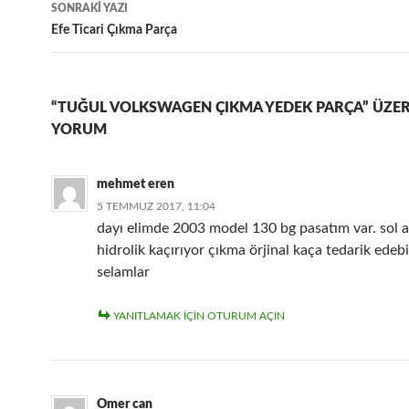
SONRAKI YAZI
Efe Ticari Çıkma Parça
“TUĞUL VOLKSWAGEN ÇIKMA YEDEK PARÇA” ÜZER
YORUM
mehmet eren
5 TEMMUZ 2017, 11:04
dayı elimde 2003 model 130 bg pasatım var. sol a
hidrolik kaçırıyor çıkma örjinal kaça tedarik edebi
selamlar
YANITLAMAK IÇIN OTURUM AÇIN
Omer can