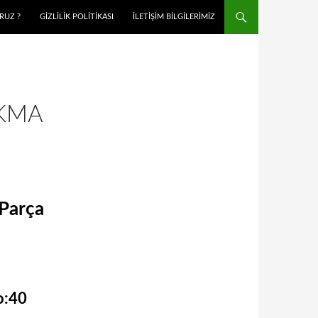
RUZ ?
GIZLILIK POLITIKASI
İLETIŞIM BILGILERIMIZ
KMA
Parça
o:40