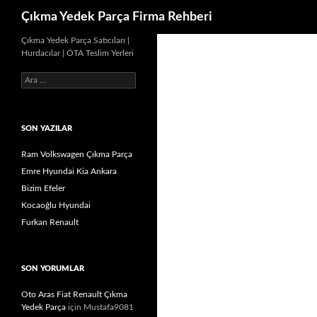
Ara
Çıkma Yedek Parça Firma Rehberi
İçeriğe
Çıkma Yedek Parça Satıcıları |
Hurdacılar | ÖTA Teslim Yerleri
atla
Arama:
SON YAZILAR
Ram Volkswagen Çıkma Parça
Emre Hyundai Kia Ankara
Bizim Efeler
Kocaoğlu Hyundai
Furkan Renault
SON YORUMLAR
Oto Aras Fiat Renault Çıkma
Yedek Parça
için
Mustafa9081