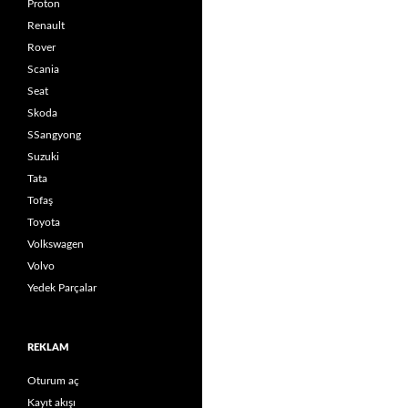
Proton
Renault
Rover
Scania
Seat
Skoda
SSangyong
Suzuki
Tata
Tofaş
Toyota
Volkswagen
Volvo
Yedek Parçalar
REKLAM
Oturum aç
Kayıt akışı