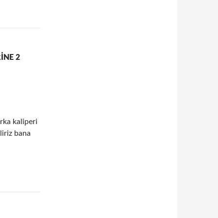
INE 2
rka kaliperi
liriz bana