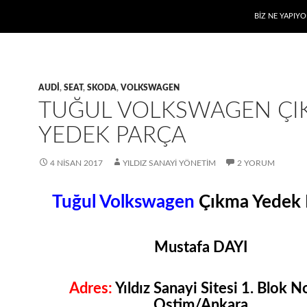
BIZ NE YAPIYO
AUDI
,
SEAT
,
SKODA
,
VOLKSWAGEN
TUĞUL VOLKSWAGEN ÇI
YEDEK PARÇA
4 NISAN 2017
YILDIZ SANAYI YÖNETIM
2 YORUM
Tuğul Volkswagen
Çıkma Yedek 
Mustafa DAYI
Adres:
Yıldız Sanayi Sitesi 1. Blok N
Ostim/Ankara