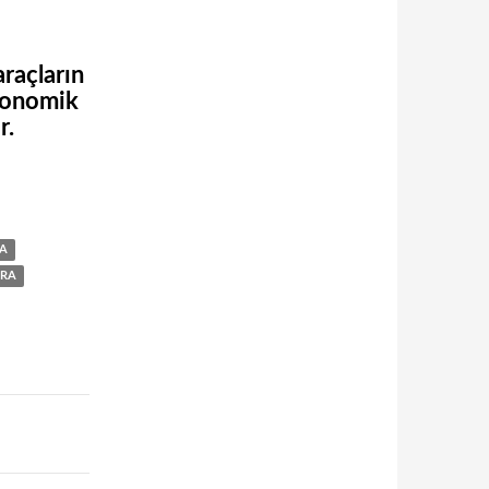
raçların
ekonomik
r.
ÇA
ARA