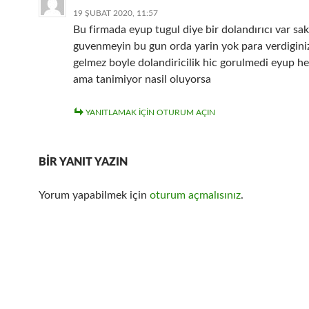
19 ŞUBAT 2020, 11:57
Bu firmada eyup tugul diye bir dolandırıcı var sak
guvenmeyin bu gun orda yarin yok para verdiginiz
gelmez boyle dolandiricilik hic gorulmedi eyup h
ama tanimiyor nasil oluyorsa
YANITLAMAK IÇIN OTURUM AÇIN
BIR YANIT YAZIN
Yorum yapabilmek için
oturum açmalısınız
.