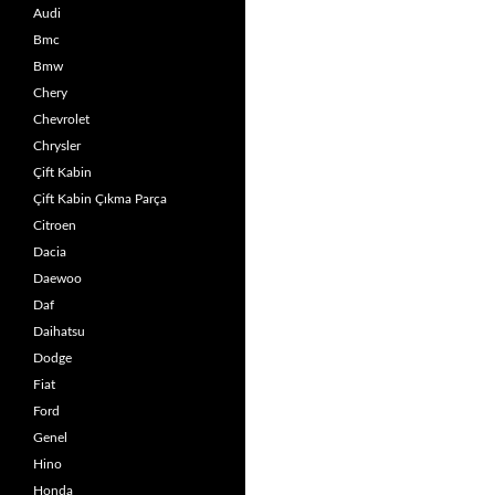
Audi
Bmc
Bmw
Chery
Chevrolet
Chrysler
Çift Kabin
Çift Kabin Çıkma Parça
Citroen
Dacia
Daewoo
Daf
Daihatsu
Dodge
Fiat
Ford
Genel
Hino
Honda