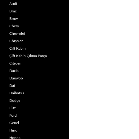
Audi
Bmc
Bmw
Chery
Chevrolet
Chrysler
Çift Kabin
Çift Kabin Çıkma Parça
Citroen
Dacia
Daewoo
Daf
Daihatsu
Dodge
Fiat
Ford
Genel
Hino
Honda