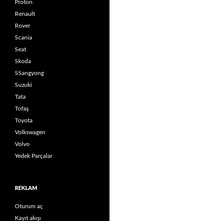
Proton
Renault
Rover
Scania
Seat
Skoda
SSangyong
Suzuki
Tata
Tofaş
Toyota
Volkswagen
Volvo
Yedek Parçalar
REKLAM
Oturum aç
Kayıt akışı