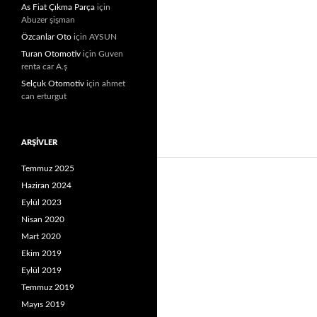
As Fiat Çıkma Parça
için
Abuzer şişman
Özcanlar Oto
için
AYSUN
Turan Otomotiv
için
Guven
renta car A.ș
Selçuk Otomotiv
için
ahmet
can erturgut
ARŞIVLER
Temmuz 2025
Haziran 2024
Eylül 2023
Nisan 2020
Mart 2020
Ekim 2019
Eylül 2019
Temmuz 2019
Mayıs 2019