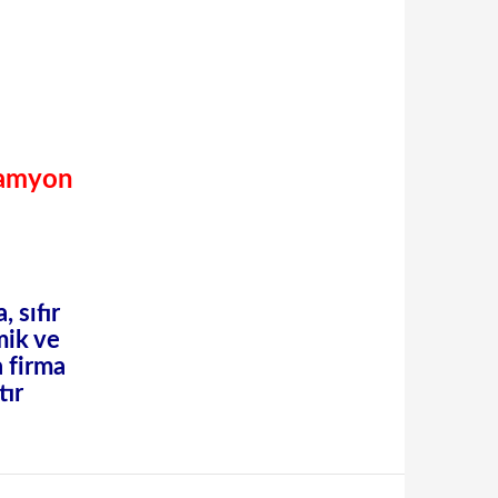
Kamyon
 sıfır
mik ve
a firma
tır