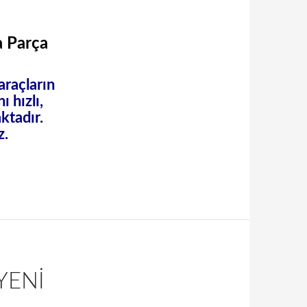
 Parça
araçların
ı hızlı,
ktadır.
z.
YENI