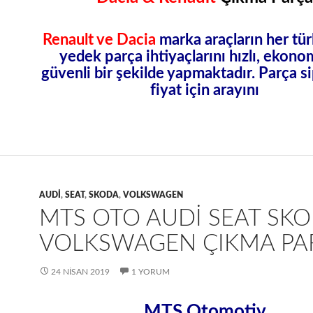
Renault ve Dacia
marka araçların her tü
yedek parça
ihtiyaçlarını hızlı, ekono
güvenli bir şekilde yapmaktadır. Parça si
fiyat için arayını
AUDI
,
SEAT
,
SKODA
,
VOLKSWAGEN
MTS OTO AUDI SEAT SK
VOLKSWAGEN ÇIKMA PA
24 NISAN 2019
1 YORUM
MTS Otomotiv