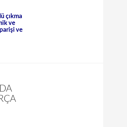
rlü
çıkma
mik ve
parişi ve
ODA
RÇA