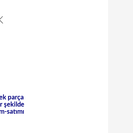
K
dek parça
r şekilde
ım-satımı