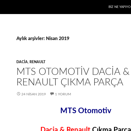
BIZ NE YAPIYO
Aylık arşivler: Nisan 2019
DACIA
,
RENAULT
MTS OTOMOTIV DACIA &
RENAULT ÇIKMA PARÇA
24 NISAN 2019
1 YORUM
MTS Otomotiv
Dacia & Renault
Çıkma Parça