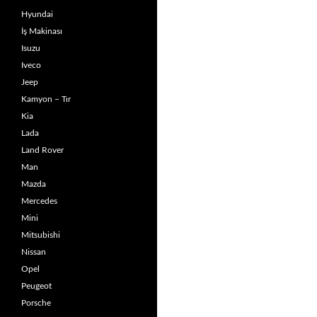
Hyundai
İş Makinası
Isuzu
Iveco
Jeep
Kamyon – Tır
Kia
Lada
Land Rover
Man
Mazda
Mercedes
Mini
Mitsubishi
Nissan
Opel
Peugeot
Porsche