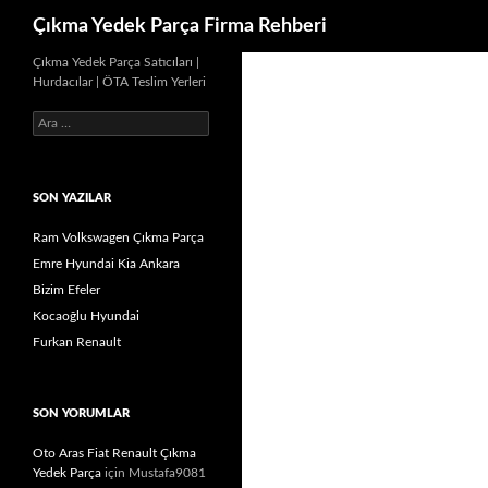
Ara
Çıkma Yedek Parça Firma Rehberi
İçeriğe
Çıkma Yedek Parça Satıcıları |
Hurdacılar | ÖTA Teslim Yerleri
atla
Arama:
SON YAZILAR
Ram Volkswagen Çıkma Parça
Emre Hyundai Kia Ankara
Bizim Efeler
Kocaoğlu Hyundai
Furkan Renault
SON YORUMLAR
Oto Aras Fiat Renault Çıkma
Yedek Parça
için
Mustafa9081