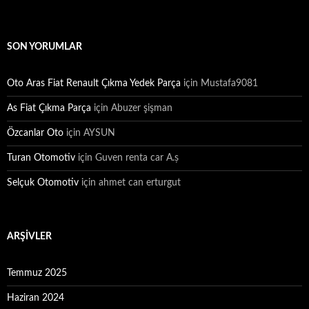
SON YORUMLAR
Oto Aras Fiat Renault Çıkma Yedek Parça
için
Mustafa9081
As Fiat Çıkma Parça
için
Abuzer şişman
Özcanlar Oto
için
AYSUN
Turan Otomotiv
için
Guven renta car A.ș
Selçuk Otomotiv
için
ahmet can erturgut
ARŞIVLER
Temmuz 2025
Haziran 2024