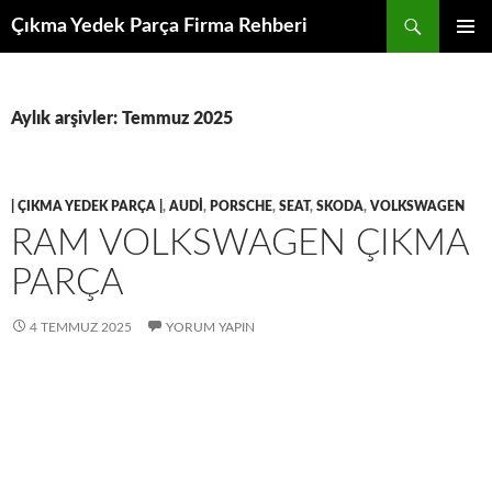
İçeriğe
Ara
Çıkma Yedek Parça Firma Rehberi
atla
BIRINCI
MENÜ
Aylık arşivler: Temmuz 2025
| ÇIKMA YEDEK PARÇA |
,
AUDI
,
PORSCHE
,
SEAT
,
SKODA
,
VOLKSWAGEN
RAM VOLKSWAGEN ÇIKMA
PARÇA
4 TEMMUZ 2025
YORUM YAPIN