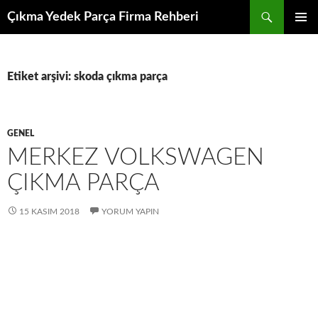
İçeriğe
Ara
Çıkma Yedek Parça Firma Rehberi
atla
BIRINCI
MENÜ
Etiket arşivi: skoda çıkma parça
GENEL
MERKEZ VOLKSWAGEN
ÇIKMA PARÇA
15 KASIM 2018
YORUM YAPIN