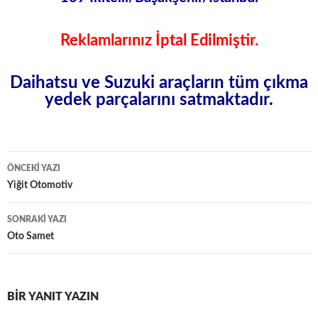
Reklamlarınız İptal Edilmiştir.
Daihatsu ve Suzuki araçların tüm
çıkma
yedek
parçalarını
satmaktadır.
Yazı
ÖNCEKI YAZI
dolaşımı
Yiğit Otomotiv
SONRAKI YAZI
Oto Samet
BIR YANIT YAZIN