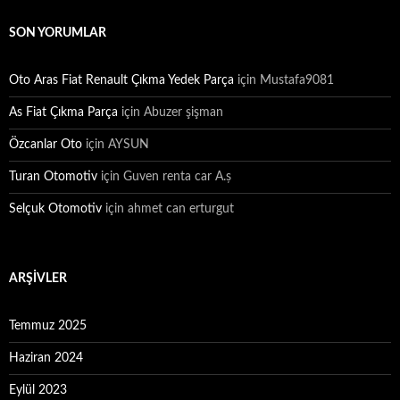
SON YORUMLAR
Oto Aras Fiat Renault Çıkma Yedek Parça
için
Mustafa9081
As Fiat Çıkma Parça
için
Abuzer şişman
Özcanlar Oto
için
AYSUN
Turan Otomotiv
için
Guven renta car A.ș
Selçuk Otomotiv
için
ahmet can erturgut
ARŞIVLER
Temmuz 2025
Haziran 2024
Eylül 2023