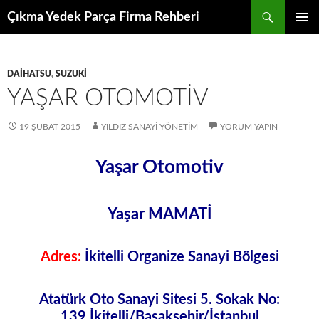
İçeriğe
Ara
Çıkma Yedek Parça Firma Rehberi
atla
BIRINCI
MENÜ
DAIHATSU
,
SUZUKI
YAŞAR OTOMOTIV
19 ŞUBAT 2015
YILDIZ SANAYI YÖNETIM
YORUM YAPIN
Yaşar Otomotiv
Yaşar MAMATİ
Adres:
İkitelli Organize Sanayi Bölgesi
Atatürk Oto Sanayi Sitesi 5. Sokak No:
139 İkitelli/Başakşehir/İstanbul