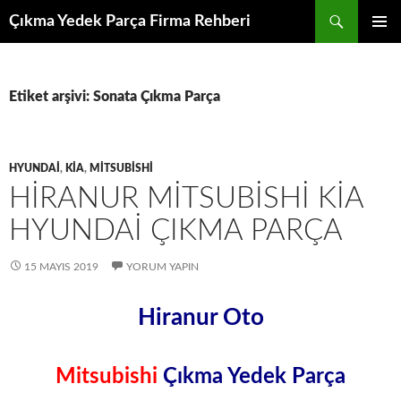
İçeriğe
Ara
Çıkma Yedek Parça Firma Rehberi
atla
BIRINCI
MENÜ
Etiket arşivi: Sonata Çıkma Parça
HYUNDAI
,
KIA
,
MITSUBISHI
HIRANUR MITSUBISHI KIA
HYUNDAI ÇIKMA PARÇA
15 MAYIS 2019
YORUM YAPIN
Hiranur Oto
Mitsubishi
Çıkma Yedek Parça