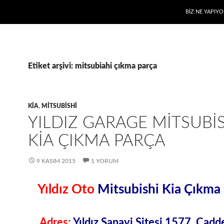
BIZ NE YAPIYO
Etiket arşivi: mitsubiahi çıkma parça
KIA
,
MITSUBISHI
YILDIZ GARAGE MITSUBI
KIA ÇIKMA PARÇA
9 KASIM 2015
1 YORUM
Yıldız Oto
Mitsubishi Kia Çıkma
Adres:
Yıldız Sanayi Sitesi 1577. Cad