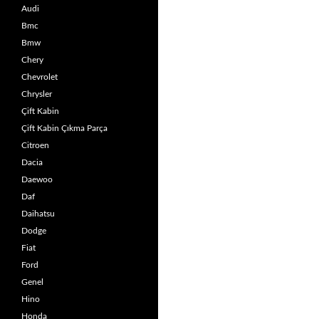
Audi
Bmc
Bmw
Chery
Chevrolet
Chrysler
Çift Kabin
Çift Kabin Çıkma Parça
Citroen
Dacia
Daewoo
Daf
Daihatsu
Dodge
Fiat
Ford
Genel
Hino
Honda