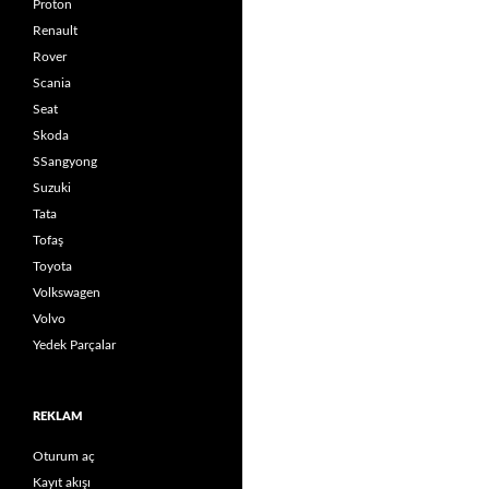
Proton
Renault
Rover
Scania
Seat
Skoda
SSangyong
Suzuki
Tata
Tofaş
Toyota
Volkswagen
Volvo
Yedek Parçalar
REKLAM
Oturum aç
Kayıt akışı