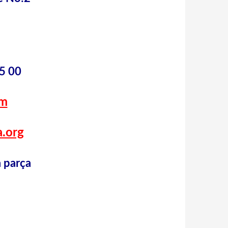
5 00
om
.org
a parça