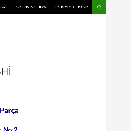
RUZ ?
GIZLILIK POLITIKASI
İLETIŞIM BILGILERIMIZ
SHI
 Parça
de No:2