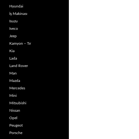
Hyundai
İş Makinası
Isuzu
Iveco
Jeep
Kamyon – Tır
Kia
Lada
Land Rover
Man
Mazda
Mercedes
Mini
Mitsubishi
Nissan
Opel
Peugeot
Porsche