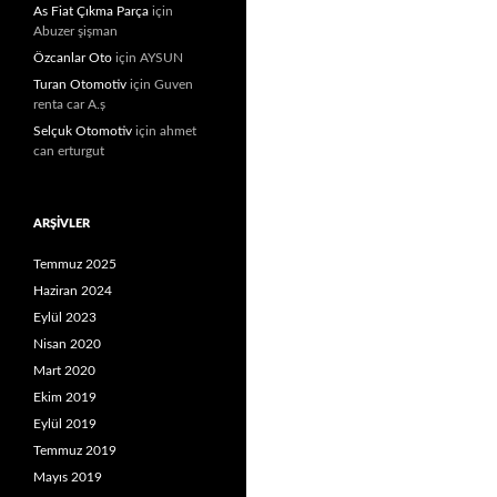
As Fiat Çıkma Parça
için
Abuzer şişman
Özcanlar Oto
için
AYSUN
Turan Otomotiv
için
Guven
renta car A.ș
Selçuk Otomotiv
için
ahmet
can erturgut
ARŞIVLER
Temmuz 2025
Haziran 2024
Eylül 2023
Nisan 2020
Mart 2020
Ekim 2019
Eylül 2019
Temmuz 2019
Mayıs 2019