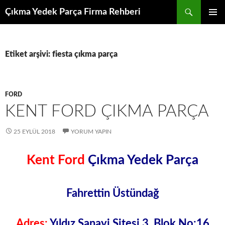
İçeriğe
Ara
Çıkma Yedek Parça Firma Rehberi
atla
BIRINCI
MENÜ
Etiket arşivi: fiesta çıkma parça
FORD
KENT FORD ÇIKMA PARÇA
25 EYLÜL 2018
YORUM YAPIN
Kent Ford
Çıkma Yedek Parça
Fahrettin Üstündağ
Adres:
Yıldız Sanayi Sitesi 3. Blok No:16