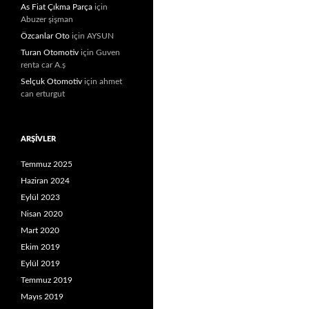
As Fiat Çıkma Parça
için
Abuzer şişman
Özcanlar Oto
için
AYSUN
Turan Otomotiv
için
Guven
renta car A.ș
Selçuk Otomotiv
için
ahmet
can erturgut
ARŞIVLER
Temmuz 2025
Haziran 2024
Eylül 2023
Nisan 2020
Mart 2020
Ekim 2019
Eylül 2019
Temmuz 2019
Mayıs 2019