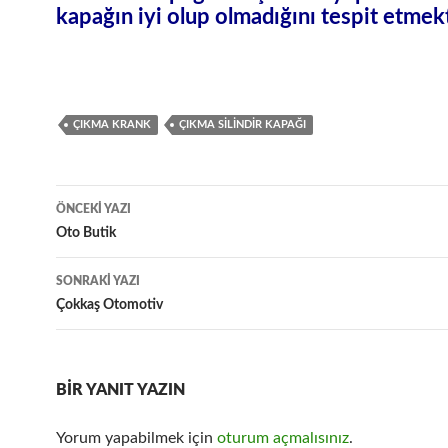
kapağın iyi olup olmadığını tespit etmekt
ÇIKMA KRANK
ÇIKMA SILINDIR KAPAĞI
Yazı
ÖNCEKI YAZI
dolaşımı
Oto Butik
SONRAKI YAZI
Çokkaş Otomotiv
BIR YANIT YAZIN
Yorum yapabilmek için
oturum açmalısınız
.