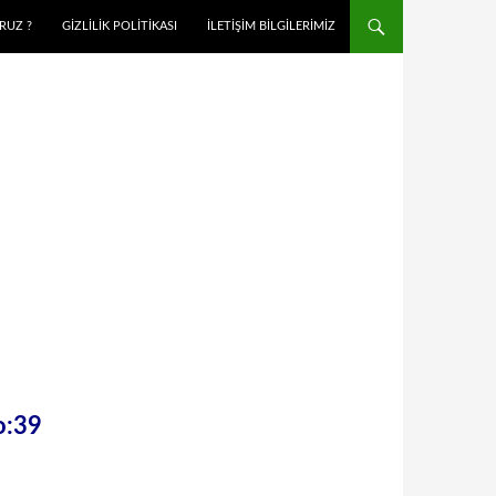
RUZ ?
GIZLILIK POLITIKASI
İLETIŞIM BILGILERIMIZ
o:39