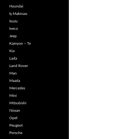
Hyundai
İş Makinası
Isuzu
Iveco
Jeep
Kamyon – Tır
Kia
Lada
Land Rover
Man
Mazda
Mercedes
Mini
Mitsubishi
Nissan
Opel
Peugeot
Porsche