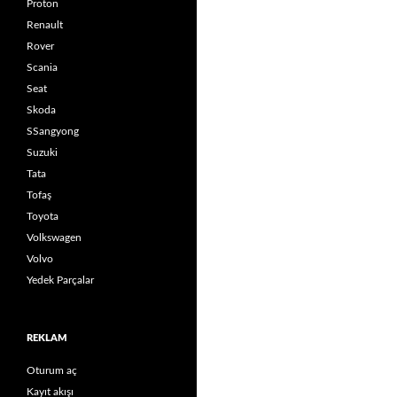
Proton
Renault
Rover
Scania
Seat
Skoda
SSangyong
Suzuki
Tata
Tofaş
Toyota
Volkswagen
Volvo
Yedek Parçalar
REKLAM
Oturum aç
Kayıt akışı