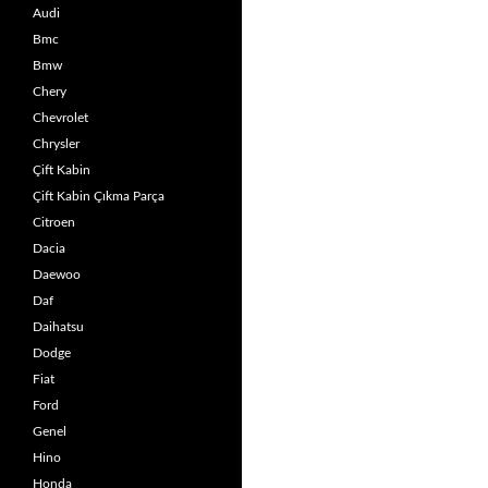
Audi
Bmc
Bmw
Chery
Chevrolet
Chrysler
Çift Kabin
Çift Kabin Çıkma Parça
Citroen
Dacia
Daewoo
Daf
Daihatsu
Dodge
Fiat
Ford
Genel
Hino
Honda