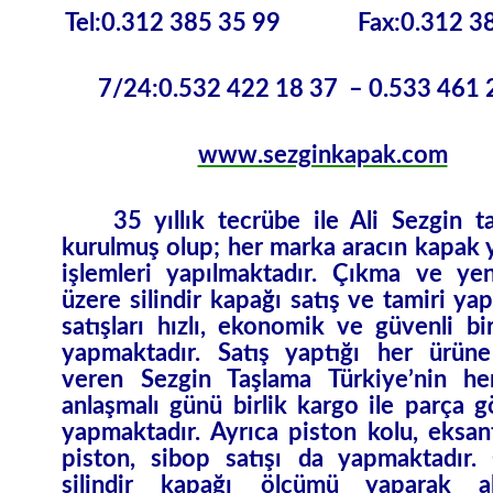
Tel:0.312 385 35 99 Fax:0.312 38
7/24:0.532 422 18 37 – 0.533 461 
www.sezginkapak.com
35 yıllık tecrübe ile Ali Sezgin ta
kurulmuş olup; her marka aracın kapak 
işlemleri yapılmaktadır. Çıkma ve ye
üzere silindir kapağı satış ve tamiri ya
satışları hızlı, ekonomik ve güvenli bi
yapmaktadır. Satış yaptığı her ürüne
veren Sezgin Taşlama Türkiye’nin he
anlaşmalı günü birlik kargo ile parça 
yapmaktadır. Ayrıca piston kolu, eksant
piston, sibop satışı da yapmaktadır. G
silindir kapağı ölçümü yaparak al