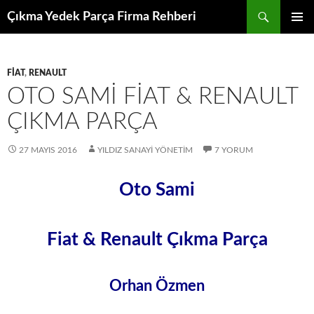
İçeriğe
Ara
Çıkma Yedek Parça Firma Rehberi
atla
BIRINCI
MENÜ
FIAT
,
RENAULT
OTO SAMI FIAT & RENAULT
ÇIKMA PARÇA
27 MAYIS 2016
YILDIZ SANAYI YÖNETIM
7 YORUM
Oto Sami
Fiat & Renault Çıkma Parça
Orhan Özmen