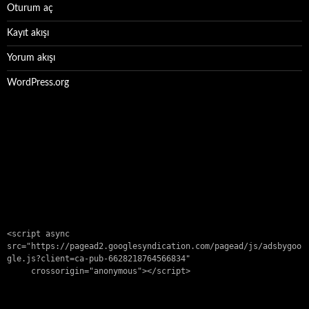
Oturum aç
Kayıt akışı
Yorum akışı
WordPress.org
<script async 
src="https://pagead2.googlesyndication.com/pagead/js/adsbygoo
gle.js?client=ca-pub-6628218764566834"

     crossorigin="anonymous"></script>