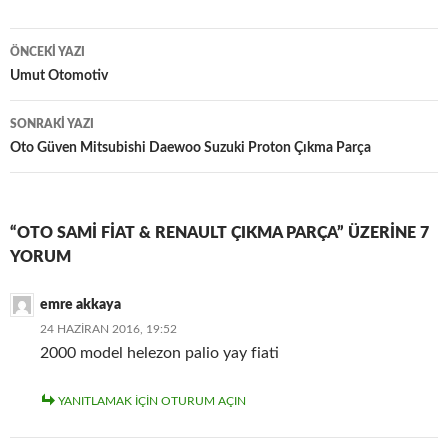
Yazı
ÖNCEKI YAZI
dolaşımı
Umut Otomotiv
SONRAKI YAZI
Oto Güven Mitsubishi Daewoo Suzuki Proton Çıkma Parça
“OTO SAMI FIAT & RENAULT ÇIKMA PARÇA” ÜZERINE 7
YORUM
emre akkaya
24 HAZIRAN 2016, 19:52
2000 model helezon palio yay fiati
YANITLAMAK IÇIN OTURUM AÇIN