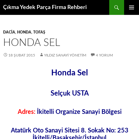
İçeriğe
Ara
Çıkma Yedek Parça Firma Rehberi
atla
BIRINCI
MENÜ
DACIA
,
HONDA
,
TOFAŞ
HONDA SEL
18 ŞUBAT 2015
YILDIZ SANAYI YÖNETIM
4 YORUM
Honda Sel
Selçuk USTA
Adres:
İkitelli Organize Sanayi Bölgesi
Atatürk Oto Sanayi Sitesi 8. Sokak No: 253
İkitelli/Başakşehir/İstanbul