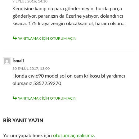
9 EYLÜL 2016, 14:10
Kendisine kanıp da para göndermeyin, hurda parça
gönderiyor, paranızın da üzerine yatıyor. dolandırıcı
kısaca. 175 liraya zengin olacaksan ol, haram olsun…
YANITLAMAK IÇIN OTURUM AÇIN
İsmail
30 EYLÜL 2017, 13:00
Honda cıvıc90 model sol on cam krikosu bi yardımcı
olursanız 5357259270
YANITLAMAK IÇIN OTURUM AÇIN
BIR YANIT YAZIN
Yorum yapabilmek için
oturum açmalısınız
.