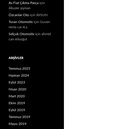
As Fiat Çıkma Parça
için
Abuzer şişman
Özcanlar Oto
için
AYSUN
Turan Otomotiv
için
Guven
renta car A.ș
Selçuk Otomotiv
için
ahmet
can erturgut
ARŞIVLER
Temmuz 2025
Haziran 2024
Eylül 2023
Nisan 2020
Mart 2020
Ekim 2019
Eylül 2019
Temmuz 2019
Mayıs 2019