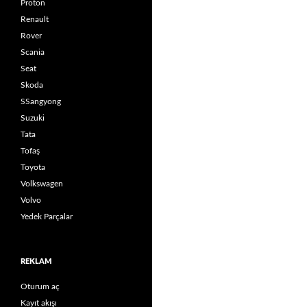
Proton
Renault
Rover
Scania
Seat
Skoda
SSangyong
Suzuki
Tata
Tofaş
Toyota
Volkswagen
Volvo
Yedek Parçalar
REKLAM
Oturum aç
Kayıt akışı