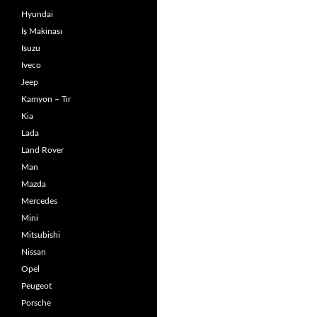
Hyundai
İş Makinası
Isuzu
Iveco
Jeep
Kamyon – Tır
Kia
Lada
Land Rover
Man
Mazda
Mercedes
Mini
Mitsubishi
Nissan
Opel
Peugeot
Porsche