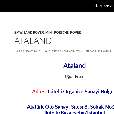
BIZ NE YAPIYO
BMW
,
LAND ROVER
,
MINI
,
PORSCHE
,
ROVER
ATALAND
18 ŞUBAT 2015
YILDIZ SANAYI YÖNETIM
YORUM YAPIN
Ataland
Uğur Erten
Adres:
İkitelli Organize Sanayi Bölge
Atatürk Oto Sanayi Sitesi 8. Sokak No
İkitelli/Başakşehir/İstanbul