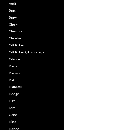
Audi
Bmc
Bmw
Chery
Chevrolet
Chrysler
Çift Kabin
Çift Kabin Çıkma Parça
Citroen
Dacia
Daewoo
Daf
Daihatsu
Dodge
Fiat
Ford
Genel
Hino
Honda