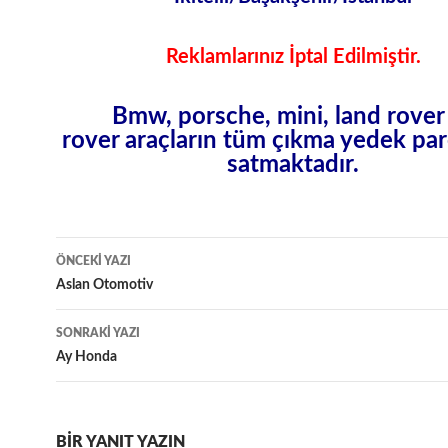
Reklamlarınız İptal Edilmiştir.
Bmw, porsche, mini, land rover
rover araçların tüm
çıkma yedek
par
satmaktadır.
Yazı
ÖNCEKI YAZI
dolaşımı
Aslan Otomotiv
SONRAKI YAZI
Ay Honda
BIR YANIT YAZIN