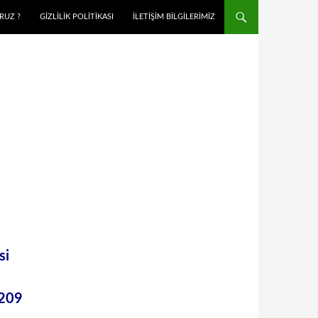
RUZ ?
GIZLILIK POLITIKASI
İLETIŞIM BILGILERIMIZ
si
:209