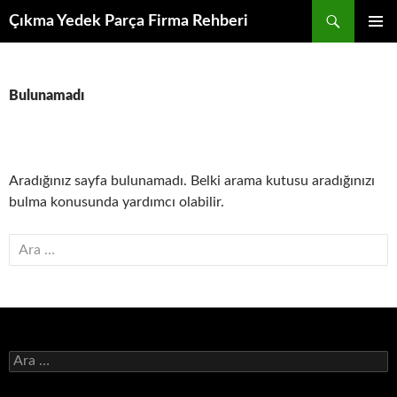
İçeriğe
Ara
Çıkma Yedek Parça Firma Rehberi
atla
BIRINCI
MENÜ
Bulunamadı
Aradığınız sayfa bulunamadı. Belki arama kutusu aradığınızı
bulma konusunda yardımcı olabilir.
Arama:
Arama: