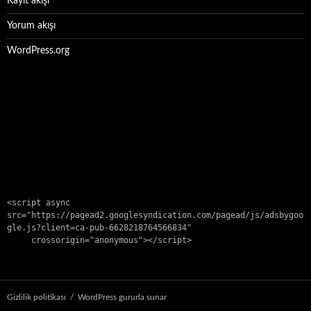
Kayıt akışı
Yorum akışı
WordPress.org
<script async 
src="https://pagead2.googlesyndication.com/pagead/js/adsbygoo
gle.js?client=ca-pub-6628218764566834"

     crossorigin="anonymous"></script>
Gizlilik politikası
WordPress gururla sunar