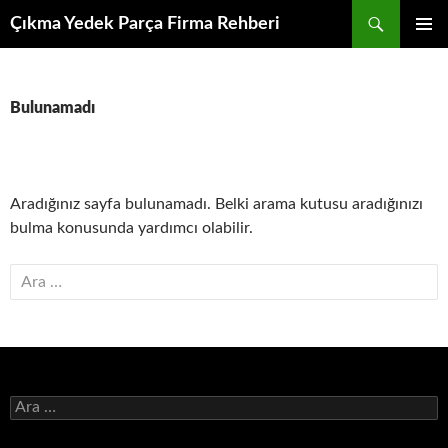
İçeriğe
Ara
Çıkma Yedek Parça Firma Rehberi
atla
BIRINCI
MENÜ
Bulunamadı
Aradığınız sayfa bulunamadı. Belki arama kutusu aradığınızı
bulma konusunda yardımcı olabilir.
Arama:
Arama: