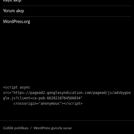
Kayıt akışı
Yorum akışı
WordPress.org
<script async 
src="https://pagead2.googlesyndication.com/pagead/js/adsbygoo
gle.js?client=ca-pub-6628218764566834"

     crossorigin="anonymous"></script>
Gizlilik politikası
WordPress gururla sunar